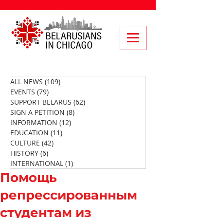
ALL NEWS
(109)
109 posts
EVENTS
(79)
79 posts
SUPPORT BELARUS
(62)
62 posts
SIGN A PETITION
(8)
8 posts
INFORMATION
(12)
12 posts
EDUCATION
(11)
11 posts
CULTURE
(42)
42 posts
HISTORY
(6)
6 posts
INTERNATIONAL
(1)
1 post
Помощь
репрессированным
студентам из