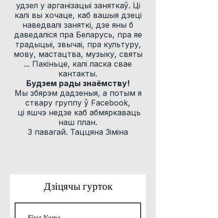
удзел у арганізацыі заняткаў. Ці
калі вы хочаце, каб вашыя дзеці
наведвалі заняткі, дзе яны б
даведаліся пра Беларусь, пра яе
традыцыі, звычаі, пра культуру,
мову, мастацтва, музыку, святы
... Пакіньце, калі ласка свае
кантакты.
Будзем рады знаёмству!
Мы збярэм дадзеныя, а потым я
ствару группу ў Facebook,
ці яшчэ недзе каб абмяркаваць
наш план.
З павагай. Таццяна Зіміна
Дзіцячы гурток