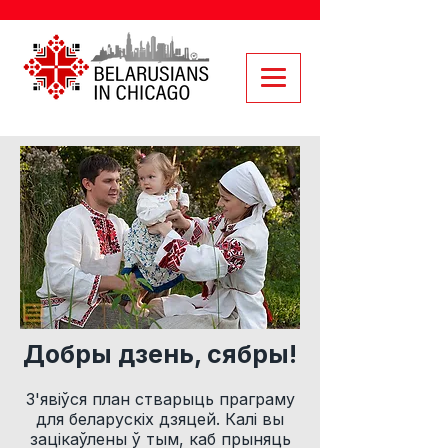
Добры дзень, сябры!
З'явіўся план стварыць праграму
для беларускіх дзяцей. Калі вы
зацікаўлены ў тым, каб прыняць