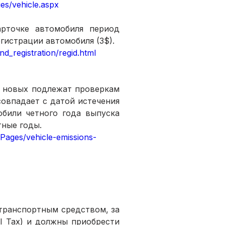
ges/vehicle.aspx
рточке автомобиля период 
гистрации автомобиля (3$). 
nd_registration/regid.html
 новых подлежат проверкам 
овпадает с датой истечения 
били четного года выпуска 
тные годы.
s/Pages/vehicle-emissions-
ранспортным средством, за 
l Tax) и должны приобрести 