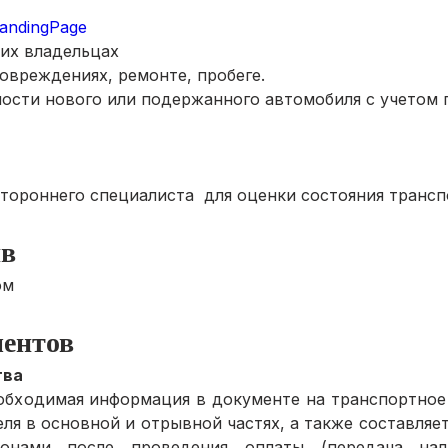
landingPage
их владельцах
овреждениях, ремонте, пробеге.
ости нового или подержанного автомобиля с учетом п
тороннего специалиста  для оценки состояния трансп
йв
ом
ентов
тва
бходимая информация в документе на транспортное средс
я в основной и отрывной частях, а также составляется
оронами после проведения оплаты (передача нал