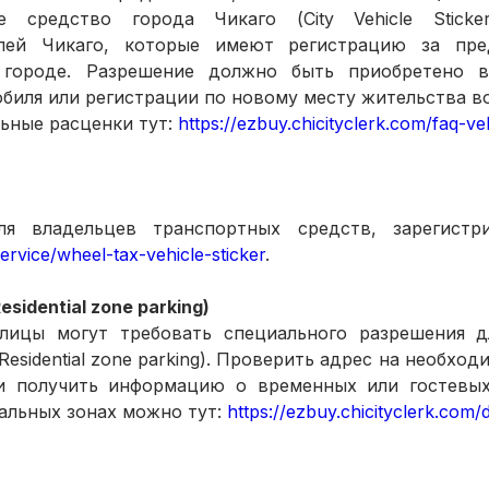
е средство города Чикаго (City Vehicle Sticke
лей Чикаго, которые имеют регистрацию за пред
 городе. Разрешение должно быть приобретено в
биля или регистрации по новому месту жительства в
ьные расценки тут: 
https://ezbuy.chicityclerk.com/faq-veh
ervice/wheel-tax-vehicle-sticker
.
idential zone parking) 
лицы могут требовать специального разрешения дл
Residential zone parking). Проверить адрес на необход
 и получить информацию о временных или гостевых р
иальных зонах можно тут: 
https://ezbuy.chicityclerk.com/