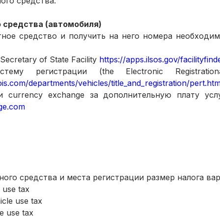
го средства. 
 средства (автомобиля)
ное средство и получить на него номера необходимо
retary of State Facility 
https://apps.ilsos.gov/facilityfinde
ois.com/departments/vehicles/title_and_registration/pert.htm
ge.com
ного средства и места регистрации размер налога вар
e use tax 
icle use tax
e use tax