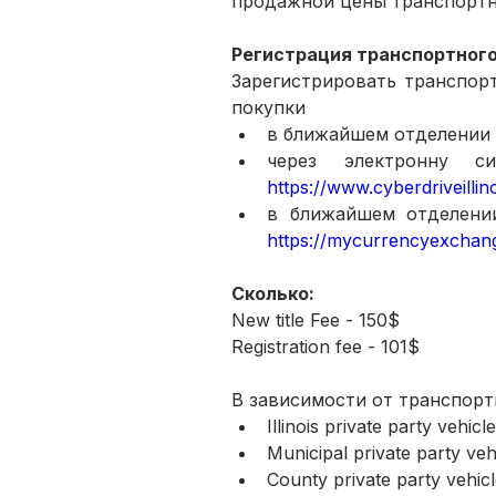
продажной цены транспортно
Регистрация транспортного
Зарегистрировать транспорт
покупки
в ближайшем отделении Sec
https://www.cyberdriveillin
https://mycurrencyexchan
Сколько:
New title Fee - 150$ 
Registration fee - 101$
В зависимости от транспорт
Illinois private party vehicl
Municipal private party veh
County private party vehicl