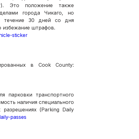
r). Это положение также 
елами города Чикаго, но 
 течение 30 дней со дня 
о избежание штрафов.
icle-sticker
Актуальная информация для владельцев транспортных средств, зарегистрированных в Cook County: 
я парковки транспортного 
имость наличия специального 
азрешениях (Parking Daily 
daily-passes