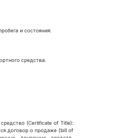
робега и состояния:
ортного средства.
тво (Certificate of Title): 
 договор о продаже (bill of 
ичных денежных средств, 