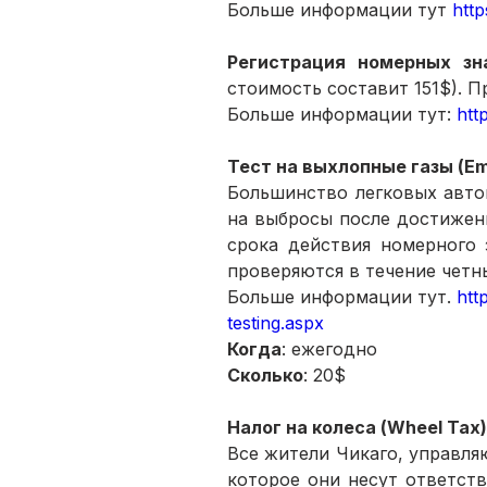
Больше информации тут 
http
Регистрация номерных зн
стоимость составит 151$). П
Больше информации тут: 
htt
Тест на выхлопные газы (Emi
Большинство легковых авто
на выбросы после достижени
срока действия номерного 
проверяются в течение четны
Больше информации тут. 
htt
testing.aspx
Когда
: ежегодно 
Сколько
: 20$
Налог на колеса (Wheel Tax)
Все жители Чикаго, управля
которое они несут ответств