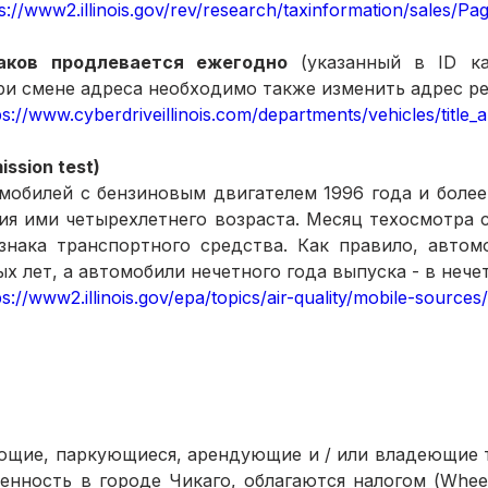
s://www2.illinois.gov/rev/research/taxinformation/sales/Pa
аков продлевается ежегодно
 (указанный в ID ка
ри смене адреса необходимо также изменить адрес ре
ps://www.cyberdriveillinois.com/departments/vehicles/title_a
ssion test) 
мобилей с бензиновым двигателем 1996 года и более
я ими четырехлетнего возраста. Месяц техосмотра с
знака транспортного средства. Как правило, автомо
х лет, а автомобили нечетного года выпуска - в нече
ps://www2.illinois.gov/epa/topics/air-quality/mobile-source
ющие, паркующиеся, арендующие и / или владеющие т
енность в городе Чикаго, облагаются налогом (Whee