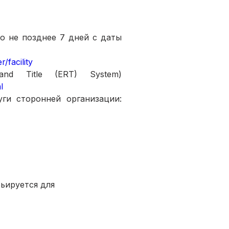
 не позднее 7 дней с даты 
r/facility
через электронну систему регистрации (the Electronic Registrationand Title (ERT) System) 
l
в ближайшем отделении currency exchange за дополнительную плату услуги сторонней организации: 
ьируется для 