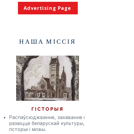
Advertising Page
НАША МІССІЯ
ГІСТОРЫЯ
Распаўсюджванне, захаванне і
развіцце беларускай культуры,
гісторыі і мовы.