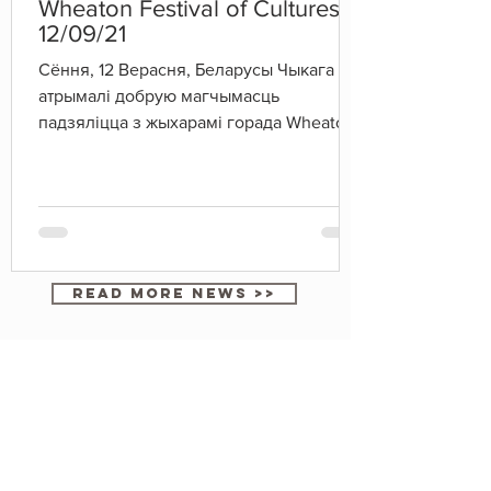
Wheaton Festival of Cultures
12/09/21
Сёння, 12 Верасня, Беларусы Чыкага
атрымалі добрую магчымасць
падзяліцца з жыхарамі горада Wheaton
ведамі аб нашай краіне, нашай...
READ MORE NEWS >>