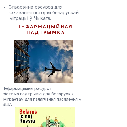
Стварэнне рэсурса для
захавання гісторыі беларускай
іміграцыі ў Чыкага.
ІНФАРМАЦЫЙНАЯ
ПАДТРЫМКА
READ MORE >>
​ Інфармацыйны рэсурс і
сістэма падтрымкі для беларускіх
імігрантаў для палягчэння пасялення ў
ЗША