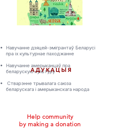
​Навучанне дзяцей-эмігрантаў Беларусі
пра іх культурнае паходжанне
Навучанне амерыканцаў пра
АДУКАЦЫЯ
беларускую культуру
Стварэнне трывалага саюза
беларускага і амерыканскага народа
Help community
by making a donation